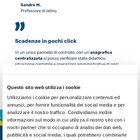
Sandro M.
Professore di latino
Scadenze in pochi click
In un unico pannello di controllo, con un’
anagrafica
centralizzata
si posso verificare stato didattico,
situazione contabile e operazioni amministrative di ogni
studente.
Questo sito web utilizza i cookie
Alberta T.
Segreteria istituto tecnico
Utilizziamo i cookie per personalizzare contenuti ed
annunci, per fornire funzionalità dei social media e per
analizzare il nostro traffico. Condividiamo inoltre
informazioni sul modo in cui utilizza il nostro sito con i
4
nostri partner che si occupano di analisi dei dati web,
pubblicità e social media, i quali potrebbero combinarle