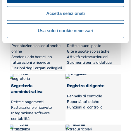
Percorso personalizzato
genitore
Prenotazione colloquio
Accetta selezionati
conoscitivo
Usa solo i cookie necessari
Mastercom genitori
Pagamenti online
Prenotazione colloqui anche
Rette e buoni pasto
online
Gite e uscite scolastiche
Scadenziario borsellino,
Attività extracurriculari
fatturazioni e ricevute
Strumenti per la didattica
Elezioni degli organi collegiali
Segreteria
Registro dirigente
amministrativa
Pannello di controllo
Report/statistiche
Rette e pagamenti
Funzioni di controllo
Fatturazione e ricevute
Integrazione software
contabilità