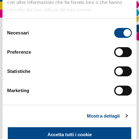
con altre informazioni che ha fornito loro o che hanno
raccolto dal suo utilizzo dei loro servizi.
La suite MasterCom è
Selezione
semplice, sicura e completa.
Necessari
del
Abbiamo più funzionalità di quelle
consenso
che possiamo elencare e siamo
Preferenze
anche in grado di personalizzarle
per te
Statistiche
Marketing
Mostra dettagli
Iscrizioni e preiscrizioni
Mensa
online
Gestione presenze e menù
Consumo buoni pasto
Accetta tutti i cookie
Raccolta dati online