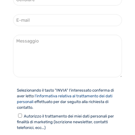
e
u
l
t
l
o
E
u
*
-
l
m
a
a
r
E
i
e
-
l
*
m
*
a
i
l
*
Selezionando il tasto "INVIA" l'interessato conferma di
aver letto
l'informativa relativa al trattamento dei dati
personali
effettuato per dar seguito alla richiesta di
contatto.
Autorizzo il trattamento dei miei dati personali per
finalità di marketing (iscrizione newsletter, contatti
telefonici, ecc...)