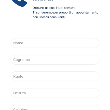
Oppure lasciaci i tuoi contatti.
Ti scriveremo per proporti un appuntamento
con i nostri consulenti.
N
o
m
e
C
*
o
g
n
R
o
u
m
o
e
l
*
I
o
s
*
t
i
C
t